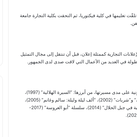
قّت تعليمها في كلية فيكتوريا، ثم التحقت بكلية التجارة جامعة
فن.
إعلانات التجارية كممثلة إعلان، قبل أن تنتقل إلى مجال التمثيل
طولة في العديد من الأعمال التي لاقت صدى لدى الجمهور.
في عشرات المسلسلات التلفزيونية على مدى مسيرتها، من أبرزها: “السيرة الهلالية” (1997)،
“رد قلبي” (1998)، “أحلام العمر” (2000)، “حمام بشتك” و”شربات” (2002)، “ألف ليلة وليلة: سالم وغانم” (2005)،
“عرب لندن” (2008)، “الإمام الغزالي” (2012)، “أبو هيبة في جبل الحلال” (2014)، سلسلة “أبو العروسة” (2017-