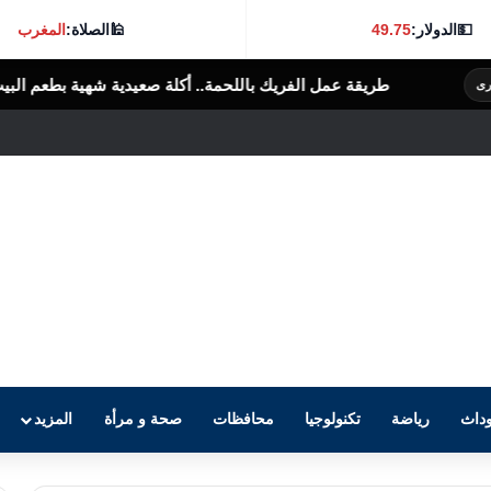
💵
الدولار:
49.75
🕌
الصلاة:
المغرب
ريك باللحمة.. أكلة صعيدية شهية بطعم البيت المصري
الرأى العام المصرى
داث
رياضة
تكنولوجيا
محافظات
صحة و مرأة
المزيد