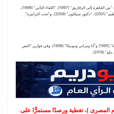
امتد حضورها إلى السينما، حيث شاركت في أفلام منها: “من القاهرة إلى الزقازيق” (1997)، “اللقاء الثاني” (1998)،
“فل الفل” و”الكاشي ماشي” (2000)، “الأستاذ عبدالعظيم” (2001)، “دكتور سيلكون” (2009)، و”تحت الترابيزة”
شاركت أيضاً في أعمال مسرحية منها “دستور يا أسيادنا” (1995) و”أنا ومراتي ومونيكا” (1998)، وفي فوازير “النص
ام المصرى
)، تغطية ورصدًا مستمرًّا على