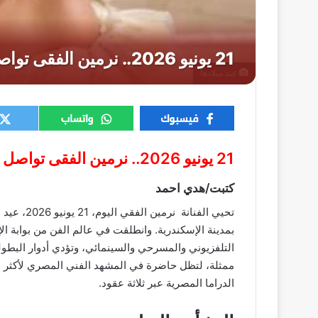
عيد ميلادها
21 يونيو 2026.. نرمين الفقى تواصل التألق فى عيد ميلادها
كتبت/هدي احمد
بمدينة الإسكندرية. وانطلقت في عالم الفن من بوابة ال
التلفزيوني والمسرحي والسينمائي، وتؤدي أدوار البطولة
ممثلة، لتظل حاضرة في المشهد الفني المصري لأكثر من ث
الدراما المصرية عبر ثلاثة عقود.