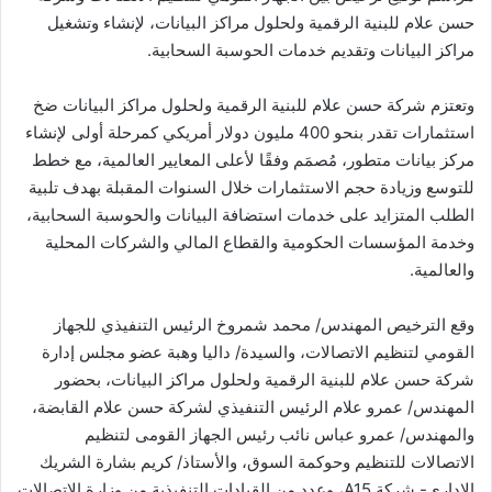
حسن علام للبنية الرقمية ولحلول مراكز البيانات، لإنشاء وتشغيل
مراكز البيانات وتقديم خدمات الحوسبة السحابية.
وتعتزم شركة حسن علام للبنية الرقمية ولحلول مراكز البيانات ضخ
استثمارات تقدر بنحو 400 مليون دولار أمريكي كمرحلة أولى لإنشاء
مركز بيانات متطور، مُصمَم وفقًا لأعلى المعايير العالمية، مع خطط
للتوسع وزيادة حجم الاستثمارات خلال السنوات المقبلة بهدف تلبية
الطلب المتزايد على خدمات استضافة البيانات والحوسبة السحابية،
وخدمة المؤسسات الحكومية والقطاع المالي والشركات المحلية
والعالمية.
وقع الترخيص المهندس/ محمد شمروخ الرئيس التنفيذي للجهاز
القومي لتنظيم الاتصالات، والسيدة/ داليا وهبة عضو مجلس إدارة
شركة حسن علام للبنية الرقمية ولحلول مراكز البيانات، بحضور
المهندس/ عمرو علام الرئيس التنفيذي لشركة حسن علام القابضة،
والمهندس/ عمرو عباس نائب رئيس الجهاز القومى لتنظيم
الاتصالات للتنظيم وحوكمة السوق، والأستاذ/ كريم بشارة الشريك
الإداري- شركة A15، وعدد من القيادات التنفيذية من وزارة الاتصالات