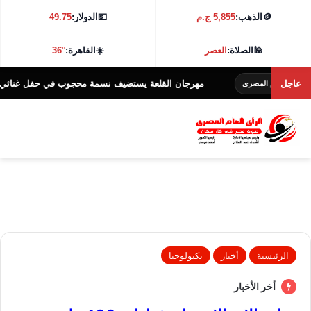
🪙
الذهب:
5,855 ج.م
💵
الدولار:
49.75
🕌
الصلاة:
العصر
☀️
القاهرة:
36°
عاجل
مهرجان القلعة يستضيف نسمة محجوب في حفل غنائي يوم 17 أغسطس
المصرى
الرئيسية
أخبار
تكنولوجيا
أخر الأخبار