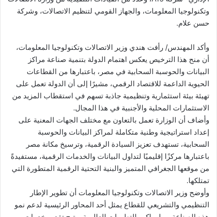
وتكنولوجيا المعلومات، والجهاز القومي لتنظيم الاتصالات، وشركة
حسن علام.
وأكد المهندس/ رأفت هندي وزير الاتصالات وتكنولوجيا المعلومات،
أن منح هذا الترخيص يعكس اهتمام الدولة بتنمية صناعة مراكز
البيانات والحوسبة السحابية في مصر، باعتبارها من القطاعات
الحيوية الداعمة للاقتصاد الرقمي، مشيرًا إلى أن الدولة تعمل على
تهيئة بيئة استثمارية وتنظيمية جاذبة تسهم في استقطاب المزيد من
الاستثمارات المحلية والأجنبية في هذا المجال.
وأضاف أن الوزارة تعمل بالتعاون مع مختلف الجهات المعنية على
إعداد استراتيجية وطنية متكاملة لمراكز البيانات والحوسبة
السحابية، تستهدف تعزيز السيادة الرقمية، وترسيخ مكانة مصر
باعتبارها مركزًا إقليميًا لتداول البيانات والخدمات الرقمية، مستفيدةً
من موقعها الجغرافي المتميز والبنية التحتية الرقمية المتطورة التي
تمتلكها.
وأوضح وزير الاتصالات وتكنولوجيا المعلومات أن تطوير الإطار
التنظيمي والتشريعي للقطاع يمثل أحد المحاور الرئيسية لدعم نمو
هذه الصناعة، بما يواكب التطورات العالمية ويتيح تقديم خدمات