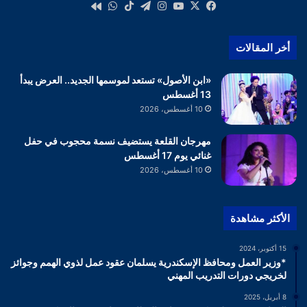
‫X
فيسبوك
‫YouTube
انستقرام
تيلقرام
‫TikTok
واتساب
كواى
أخر المقالات
«ابن الأصول» تستعد لموسمها الجديد.. العرض يبدأ
13 أغسطس
10 أغسطس، 2026
مهرجان القلعة يستضيف نسمة محجوب في حفل
غنائي يوم 17 أغسطس
10 أغسطس، 2026
الأكثر مشاهدة
15 أكتوبر، 2024
*وزير العمل ومحافظ الإسكندرية يسلمان عقود عمل لذوي الهمم وجوائز
لخريجي دورات التدريب المهني
8 أبريل، 2025