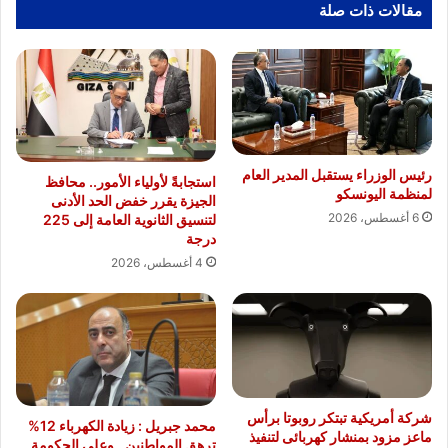
نهر
مقالات ذات صلة
النيل
من
التلوث
رئيس الوزراء يستقبل المدير العام
استجابةً لأولياء الأمور.. محافظ
لمنظمة اليونسكو
الجيزة يقرر خفض الحد الأدنى
6 أغسطس، 2026
لتنسيق الثانوية العامة إلى 225
درجة
4 أغسطس، 2026
شركة أمريكية تبتكر روبوتا برأس
محمد جبريل : زيادة الكهرباء 12%
ماعز مزود بمنشار كهربائى لتنفيذ
ترهق المواطنين ..وعلي الحكومة