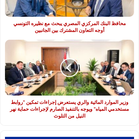
نظيره
التونسي
أوجه
التعاون
محافظ البنك المركزي المصري يبحث مع نظيره التونسي
المشترك
أوجه التعاون المشترك بين الجانبين
بين
الجانبين
وزير
الموارد
المائية
والري
يستعرض
إجراءات
تمكين
"روابط
مستخدمي
المياه"
وزير الموارد المائية والري يستعرض إجراءات تمكين "روابط
ويوجه
مستخدمي المياه" ويوجه بالتنفيذ الصارم لإجراءات حماية نهر
بالتنفيذ
النيل من التلوث
الصارم
لإجراءات
حماية