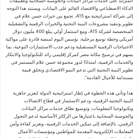
المتزايد على خدمات مراكز البيانات والحوسبة السحابية وتطبيقات
الذكاء الاصطناعي والاقتصاد القائم على البيانات. ويستند هذا التوجه
إلى شراكة استراتيجية مع A15، تجمع بين خبرات حسن علام في
تطوير وتنفيذ مشروعات البنية التحتية والخبرات الرقمية والتشغيلية
المتخصصة لشركة A15، ومع استثمار أولي يبلغ 400 مليون دولار
أمريكي وخطة توسع مرحلية، نؤسس اليوم لمنصة قادرة على مواكبة
الاحتياجات الرقمية المستقبلية ودعم جذب الاستثمارات النوعية، بما
يسهم في ترسيخ مكانة مصر كمركز إقليمي رائد للتكنولوجيا والابتكار
والخدمات الرقمية، امتدادًا لدور مجموعة حسن علام المستمر في
تطوير البنية التحتية التي تدعم النمو الاقتصادي وتخلق قيمة
مستدامة للأجيال القادمة”.
هذا وتأتي هذه الخطوة في إطار استراتيجية الدولة لتعزيز جاهزية
البنية التحتية الرقمية، ودعم الاستثمار في قطاع الاتصالات
وتكنولوجيا المعلومات، وتوسيع نطاق خدمات مراكز البيانات
والحوسبة السحابية باعتبارها من الركائز الأساسية لدعم التحول
الرقمي، بالإضافة إلى تمكين الخدمات الرقمية، وتعزيز كفاءة وأمن
المعاملات الإلكترونية المقدمة للمواطنين ومؤسسات الأعمال.