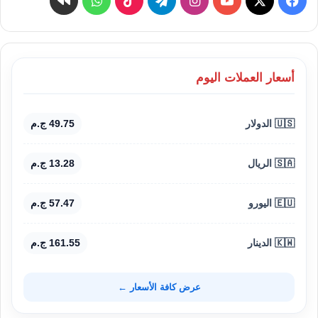
أسعار العملات اليوم
🇺🇸 الدولار
49.75 ج.م
🇸🇦 الريال
13.28 ج.م
🇪🇺 اليورو
57.47 ج.م
🇰🇼 الدينار
161.55 ج.م
عرض كافة الأسعار ←