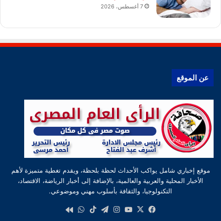
7 أغسطس، 2026
عن الموقع
موقع إخباري شامل يواكب الأحداث لحظة بلحظة، ويقدم تغطية متميزة لأهم
الأخبار المحلية والعربية والعالمية، بالإضافة إلى أخبار الرياضة، الاقتصاد،
التكنولوجيا، والثقافة بأسلوب مهني وموضوعي.
‫X
فيسبوك
‫YouTube
انستقرام
تيلقرام
‫TikTok
واتساب
كواى