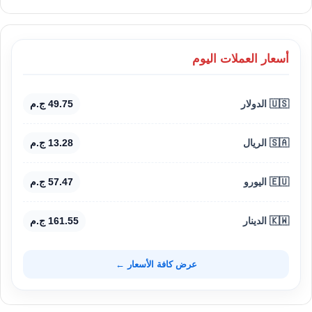
أسعار العملات اليوم
🇺🇸 الدولار
49.75 ج.م
🇸🇦 الريال
13.28 ج.م
🇪🇺 اليورو
57.47 ج.م
🇰🇼 الدينار
161.55 ج.م
عرض كافة الأسعار ←