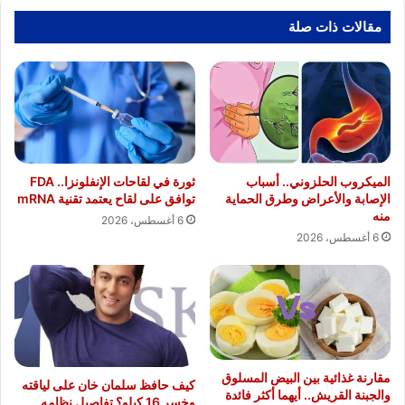
مقالات ذات صلة
الميكروب الحلزوني.. أسباب
ثورة في لقاحات الإنفلونزا.. FDA
الإصابة والأعراض وطرق الحماية
توافق على لقاح يعتمد تقنية mRNA
منه
6 أغسطس، 2026
6 أغسطس، 2026
مقارنة غذائية بين البيض المسلوق
كيف حافظ سلمان خان على لياقته
والجبنة القريش.. أيهما أكثر فائدة
وخسر 16 كيلو؟ تفاصيل نظامه