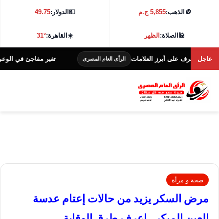
🪙
الذهب:
5,855 ج.م
💵
الدولار:
49.75
🕌
الصلاة:
الظهر
☀️
القاهرة:
31°
عاجل
رف على أبرز العلامات
تغير مفاجئ في الوعي والانتبا
الرأى العام المصرى
صحة و مرأة
مرض السكر يزيد من حالات إعتام عدسة
العين المبكر.. اعرف طرق الوقاية