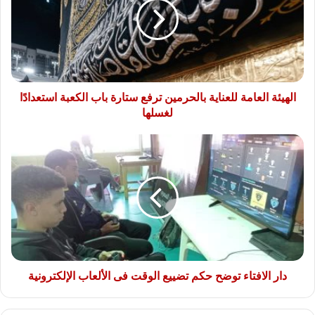
بالحرمين
ترفع
ستارة
باب
الكعبة
استعدادًا
لغسلها
الهيئة العامة للعناية بالحرمين ترفع ستارة باب الكعبة استعدادًا
لغسلها
دار
الافتاء
توضح
حكم
تضييع
الوقت
فى
الألعاب
الإلكترونية
دار الافتاء توضح حكم تضييع الوقت فى الألعاب الإلكترونية