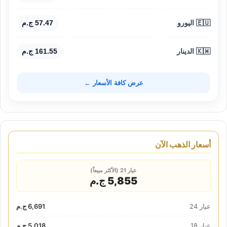
🇪🇺 اليورو
57.47 ج.م
🇰🇼 الدينار
161.55 ج.م
عرض كافة الأسعار ←
أسعار الذهب الآن
عيار 21 (الأكثر مبيعاً)
5,855 ج.م
عيار 24
6,691 ج.م
عيار 18
5,018 ج.م