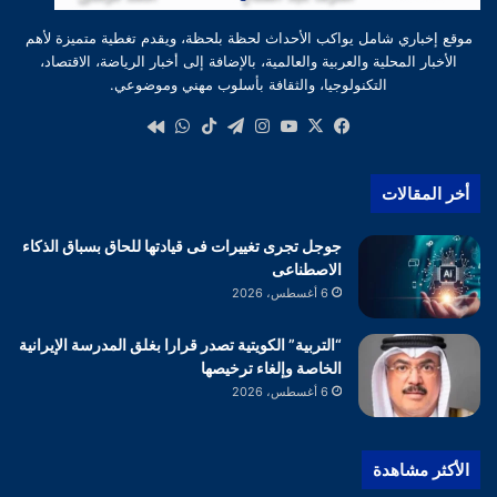
موقع إخباري شامل يواكب الأحداث لحظة بلحظة، ويقدم تغطية متميزة لأهم
الأخبار المحلية والعربية والعالمية، بالإضافة إلى أخبار الرياضة، الاقتصاد،
التكنولوجيا، والثقافة بأسلوب مهني وموضوعي.
‫X
فيسبوك
‫YouTube
انستقرام
تيلقرام
‫TikTok
واتساب
كواى
أخر المقالات
جوجل تجرى تغييرات فى قيادتها للحاق بسباق الذكاء
الاصطناعى
6 أغسطس، 2026
“التربية” الكويتية تصدر قرارا بغلق المدرسة الإيرانية
الخاصة وإلغاء ترخيصها
6 أغسطس، 2026
الأكثر مشاهدة