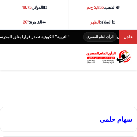
🪙
الذهب:
5,855 ج.م
💵
الدولار:
49.75
🕌
الصلاة:
الظهر
☀️
القاهرة:
26°
عاجل
“التربية” الكويتية تصدر قرارا بغلق المدرسة الإيرانية 
الرأى العام المصرى
سهام حلمى