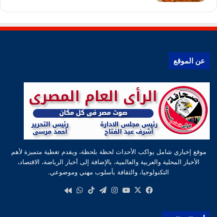
عن الموقع
موقع إخباري شامل يواكب الأحداث لحظة بلحظة، ويقدم تغطية متميزة لأهم
الأخبار المحلية والعربية والعالمية، بالإضافة إلى أخبار الرياضة، الاقتصاد،
التكنولوجيا، والثقافة بأسلوب مهني وموضوعي.
‫X
فيسبوك
‫YouTube
انستقرام
تيلقرام
‫TikTok
واتساب
كواى