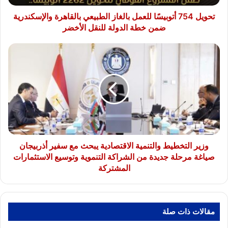
ضمن
خطة
تحويل 754 أتوبيسًا للعمل بالغاز الطبيعي بالقاهرة والإسكندرية
الدولة
ضمن خطة الدولة للنقل الأخضر
للنقل
الأخضر
وزير
التخطيط
والتنمية
الاقتصادية
يبحث
مع
سفير
أذربيجان
صياغة
مرحلة
وزير التخطيط والتنمية الاقتصادية يبحث مع سفير أذربيجان
جديدة
صياغة مرحلة جديدة من الشراكة التنموية وتوسيع الاستثمارات
من
المشتركة
الشراكة
التنموية
وتوسيع
الاستثمارات
مقالات ذات صلة
المشتركة