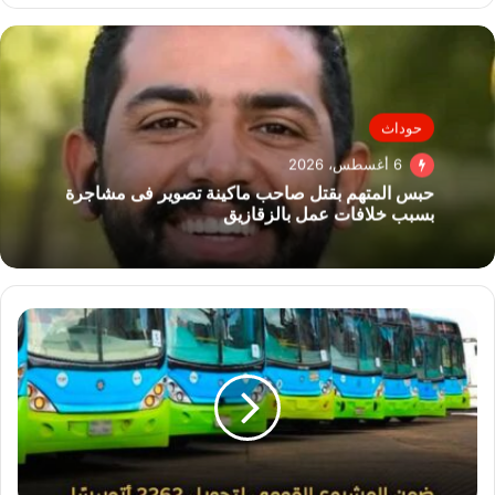
حوداث
6 أغسطس، 2026
حبس المتهم بقتل صاحب ماكينة تصوير فى مشاجرة
بسبب خلافات عمل بالزقازيق
تحويل
754
أتوبيسًا
للعمل
بالغاز
الطبيعي
بالقاهرة
والإسكندرية