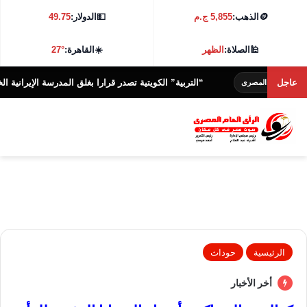
🪙
الذهب:
5,855 ج.م
💵
الدولار:
49.75
🕌
الصلاة:
الظهر
☀️
القاهرة:
27°
عاجل
“التربية” الكويتية تصدر قرارا بغلق المدرسة الإيرانية الخاصة وإلغاء تر
مصرى
الرئيسية
حوداث
أخر الأخبار