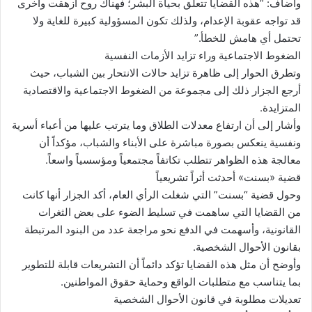
وأضاف: “هذه القضايا تتعلق بحياة البشر؛ فهناك روح أُزهقت وأخرى
قد تواجه عقوبة الإعدام، ولذلك تكون المسؤولية كبيرة للغاية ولا
تحتمل أي هامش للخطأ.”
الضغوط الاجتماعية وراء تزايد الأزمات النفسية
وتطرق الحوار إلى ظاهرة تزايد حالات الانتحار بين الشباب، حيث
أرجع الجزار ذلك إلى مجموعة من الضغوط الاجتماعية والاقتصادية
المتزايدة.
وأشار إلى أن ارتفاع معدلات الطلاق وما يترتب عليها من أعباء أسرية
ونفسية ينعكس بصورة مباشرة على الأبناء والشباب، مؤكداً أن
معالجة هذه الظواهر تتطلب تكاتفاً مجتمعياً ومؤسسياً واسعاً.
قضية «بسنت» أحدثت أثراً تشريعياً
وحول قضية “بسنت” التي شغلت الرأي العام، أكد الجزار أنها كانت
من القضايا التي ساهمت في تسليط الضوء على بعض الثغرات
القانونية، وأسهمت في الدفع نحو مراجعة عدد من البنود المرتبطة
بقانون الأحوال الشخصية.
وأوضح أن مثل هذه القضايا تؤكد دائماً أن التشريعات قابلة للتطوير
بما يتناسب مع متطلبات الواقع وحماية حقوق المواطنين.
تعديلات مطلوبة في قانون الأحوال الشخصية