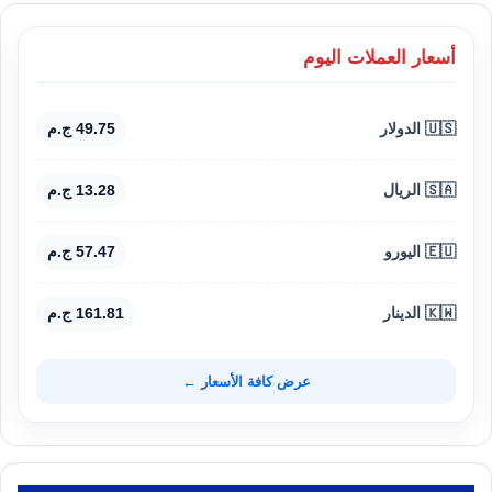
أسعار العملات اليوم
🇺🇸 الدولار
49.75 ج.م
🇸🇦 الريال
13.28 ج.م
🇪🇺 اليورو
57.47 ج.م
🇰🇼 الدينار
161.81 ج.م
عرض كافة الأسعار ←